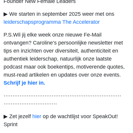
Founder New Female Leaders
▶ We starten in september 2025 weer met ons
leiderschapsprogramma The Accelerator
P.S.Wil jij elke week onze nieuwe Fe-Mail
ontvangen? Caroline’s persoonlijke newsletter met
tips en inzichten over diversiteit, authenticiteit en
authentiek leiderschap, natuurlijk onze laatste
podcast maar ook boekentips, motiverende quotes,
must-read artikelen en updates over onze events.
Schrijf je hier in.
⋯⋯⋯⋯⋯⋯⋯⋯⋯⋯⋯⋯⋯⋯⋯⋯⋯⋯⋯⋯⋯⋯
⋯⋯⋯⋯⋯⋯⋯⋯⋯⋯
▶ Zet jezelf
hier
op de wachtlijst voor SpeakOut!
Sprint