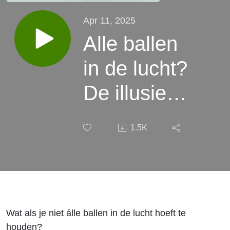
Apr 11, 2025
Alle ballen
in de lucht?
De illusie
van balans
1.5K
| Caroline
Glasbergen
#233
Wat als je niet álle ballen in de lucht hoeft te
houden?