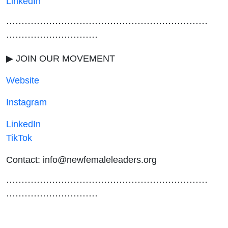
LinkedIn
⋯⋯⋯⋯⋯⋯⋯⋯⋯⋯⋯⋯⋯⋯⋯⋯⋯⋯⋯⋯⋯⋯
⋯⋯⋯⋯⋯⋯⋯⋯⋯⋯
▶ JOIN OUR MOVEMENT
Website
Instagram
LinkedIn
TikTok
Contact: info@newfemaleleaders.org
⋯⋯⋯⋯⋯⋯⋯⋯⋯⋯⋯⋯⋯⋯⋯⋯⋯⋯⋯⋯⋯⋯
⋯⋯⋯⋯⋯⋯⋯⋯⋯⋯