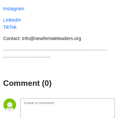
Instagram
LinkedIn
TikTok
Contact: info@newfemaleleaders.org
⋯⋯⋯⋯⋯⋯⋯⋯⋯⋯⋯⋯⋯⋯⋯⋯⋯⋯⋯⋯⋯⋯
⋯⋯⋯⋯⋯⋯⋯⋯⋯⋯
Comment (0)