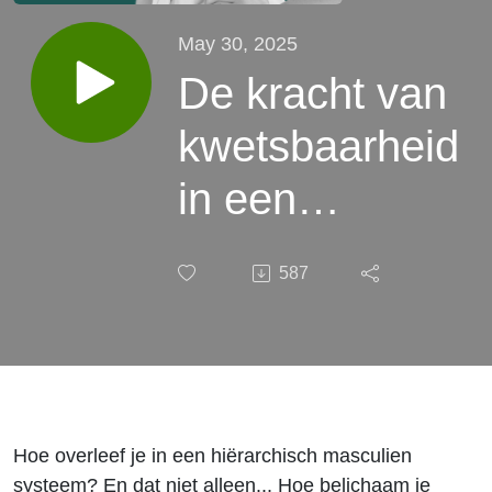
May 30, 2025
De kracht van
kwetsbaarheid
in een
masculien
587
(zorg)systeem
| Dr. Heleen
Lameijer #240
Hoe overleef je in een hiërarchisch masculien
systeem? En dat niet alleen... Hoe belichaam je