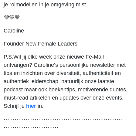
je rolmodellen in je omgeving mist.
💜💛💚
Caroline
Founder New Female Leaders
P.S.Wil jij elke week onze nieuwe Fe-Mail
ontvangen? Caroline’s persoonlijke newsletter met
tips en inzichten over diversiteit, authenticiteit en
authentiek leiderschap, natuurlijk onze laatste
podcast maar ook boekentips, motiverende quotes,
must-read artikelen en updates over onze events.
Schrijf je
hier
in.
⋯⋯⋯⋯⋯⋯⋯⋯⋯⋯⋯⋯⋯⋯⋯⋯⋯⋯⋯⋯⋯⋯
⋯⋯⋯⋯⋯⋯⋯⋯⋯⋯