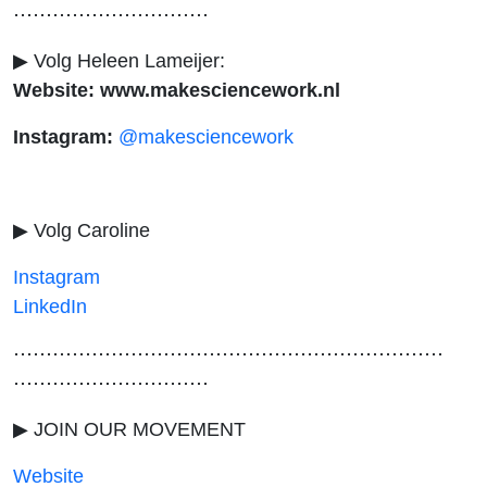
⋯⋯⋯⋯⋯⋯⋯⋯⋯⋯
▶ Volg Heleen Lameijer:
Website: www.makesciencework.nl
Instagram:
@makesciencework
▶ Volg Caroline
Instagram
LinkedIn
⋯⋯⋯⋯⋯⋯⋯⋯⋯⋯⋯⋯⋯⋯⋯⋯⋯⋯⋯⋯⋯⋯
⋯⋯⋯⋯⋯⋯⋯⋯⋯⋯
▶ JOIN OUR MOVEMENT
Website