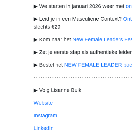
▶ We starten in januari 2026 weer met
on
▶ Leid je in een Masculiene Context?
Ont
slechts €29
▶ Kom naar het
New Female Leaders Fes
▶ Zet je eerste stap als authentieke leide
▶ Bestel het
NEW FEMALE LEADER boe
⋯⋯⋯⋯⋯⋯⋯⋯⋯⋯⋯⋯⋯⋯⋯⋯⋯⋯
▶ Volg Lisanne Buik
Website
Instagram
LinkedIn