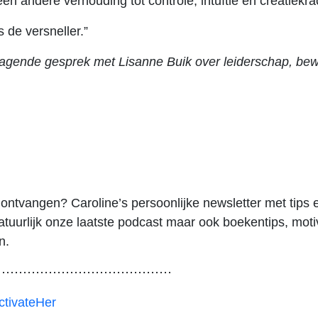
n andere verhouding tot controle, intuïtie en creatiekra
ts de versneller.”
itdagende gesprek met Lisanne Buik over leiderschap, b
ontvangen? Caroline’s persoonlijke newsletter met tips en
 natuurlijk onze laatste podcast maar ook boekentips, mot
n.
⋯⋯⋯⋯⋯⋯⋯⋯⋯⋯⋯⋯⋯⋯
ctivateHer