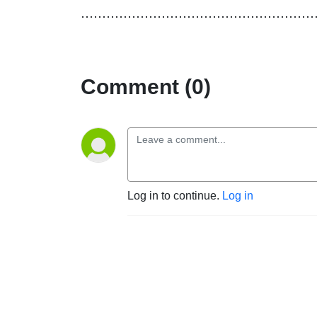
⋯⋯⋯⋯⋯⋯⋯⋯⋯⋯⋯⋯⋯⋯⋯⋯⋯⋯
Comment (0)
Log in to continue.
Log in