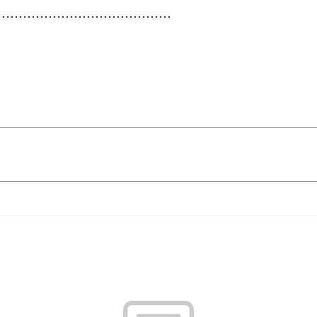
⋯⋯⋯⋯⋯⋯⋯⋯⋯⋯⋯⋯⋯⋯