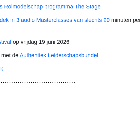
s Rolmodelschap programma The Stage
dek in 3 audio Masterclasses van slechts 20
minuten per
tival
op vrijdag 19 juni 2026
r met de
Authentiek Leiderschapsbundel
k
⋯⋯⋯⋯⋯⋯⋯⋯⋯⋯⋯⋯⋯⋯