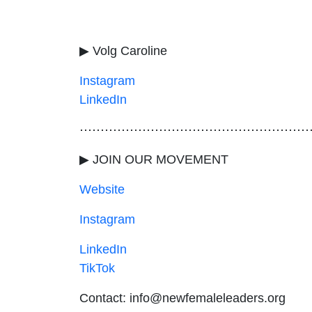
▶ Volg Caroline
Instagram
LinkedIn
⋯⋯⋯⋯⋯⋯⋯⋯⋯⋯⋯⋯⋯⋯⋯⋯⋯⋯
▶ JOIN OUR MOVEMENT
Website
Instagram
LinkedIn
TikTok
Contact: info@newfemaleleaders.org