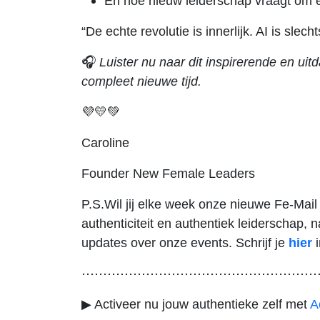
En hoe nieuw leiderschap vraagt om ee
“De echte revolutie is innerlijk. AI is slech
🎧
Luister nu naar dit inspirerende en u
compleet nieuwe tijd.
💜💛💚
Caroline
Founder New Female Leaders
P.S.Wil jij elke week onze nieuwe Fe-Mail 
authenticiteit en authentiek leiderschap,
updates over onze events. Schrijf je
hier
i
⋯⋯⋯⋯⋯⋯⋯⋯⋯⋯⋯⋯⋯⋯⋯⋯⋯⋯
▶ Activeer nu jouw authentieke zelf met
A