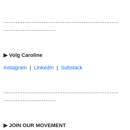
⋯⋯⋯⋯⋯⋯⋯⋯⋯⋯⋯⋯⋯⋯⋯⋯⋯⋯⋯⋯⋯⋯
⋯⋯⋯⋯⋯⋯⋯⋯⋯⋯
▶ Volg Caroline
Instagram
|
LinkedIn
|
Substack
⋯⋯⋯⋯⋯⋯⋯⋯⋯⋯⋯⋯⋯⋯⋯⋯⋯⋯⋯⋯⋯⋯
⋯⋯⋯⋯⋯⋯⋯⋯⋯⋯
▶ JOIN OUR MOVEMENT