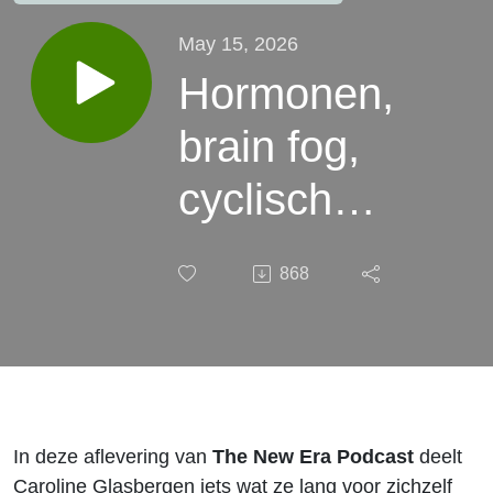
May 15, 2026
Hormonen,
brain fog,
cyclisch
leven in
868
een lineair
systeem |
Caroline
Glasbergen
In deze aflevering van
The New Era Podcast
deelt
Caroline Glasbergen iets wat ze lang voor zichzelf