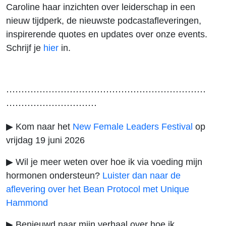
Caroline haar inzichten over leiderschap in een
nieuw tijdperk, de nieuwste podcastafleveringen,
inspirerende quotes en updates over onze events.
Schrijf je
hier
in.
⋯⋯⋯⋯⋯⋯⋯⋯⋯⋯⋯⋯⋯⋯⋯⋯⋯⋯⋯⋯⋯⋯
⋯⋯⋯⋯⋯⋯⋯⋯⋯⋯
▶ Kom naar het
New Female Leaders Festival
op
vrijdag 19 juni 2026
▶ Wil je meer weten over hoe ik via voeding mijn
hormonen ondersteun?
Luister dan naar de
aflevering over het Bean Protocol met Unique
Hammond
▶ Benieuwd naar mijn verhaal over hoe ik