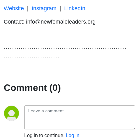
Website
|
Instagram
|
LinkedIn
Contact: info@newfemaleleaders.org
⋯⋯⋯⋯⋯⋯⋯⋯⋯⋯⋯⋯⋯⋯⋯⋯⋯⋯⋯⋯⋯⋯
⋯⋯⋯⋯⋯⋯⋯⋯⋯⋯
Comment (0)
Log in to continue.
Log in