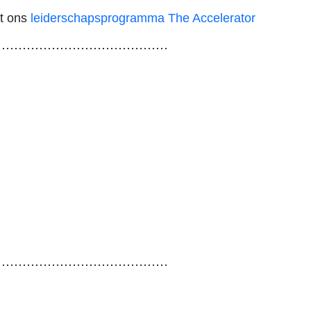
et ons
leiderschapsprogramma The Accelerator
⋯⋯⋯⋯⋯⋯⋯⋯⋯⋯⋯⋯⋯⋯
⋯⋯⋯⋯⋯⋯⋯⋯⋯⋯⋯⋯⋯⋯