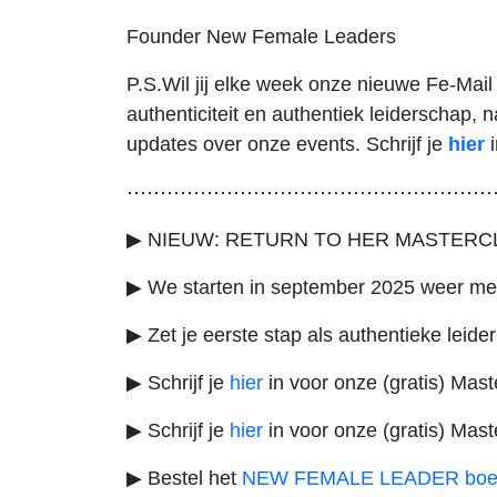
Founder New Female Leaders
P.S.Wil jij elke week onze nieuwe Fe-Mail 
authenticiteit en authentiek leiderschap,
updates over onze events. Schrijf je
hier
i
⋯⋯⋯⋯⋯⋯⋯⋯⋯⋯⋯⋯⋯⋯⋯⋯⋯⋯
▶ NIEUW: RETURN TO HER MASTER
▶ We starten in september 2025 weer m
▶ Zet je eerste stap als authentieke leid
▶ Schrijf je
hier
in voor onze (gratis) Mas
▶ Schrijf je
hier
in voor onze (gratis) Mast
▶ Bestel het
NEW FEMALE LEADER boe