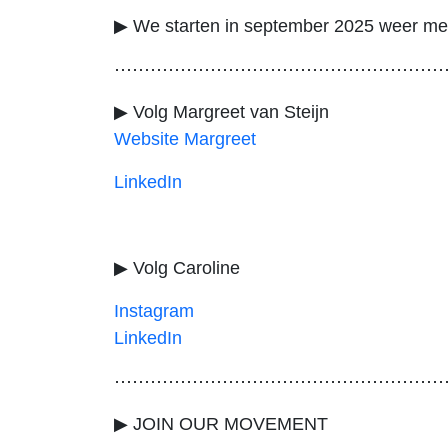
▶ We starten in september 2025 weer m
⋯⋯⋯⋯⋯⋯⋯⋯⋯⋯⋯⋯⋯⋯⋯⋯⋯⋯
▶ Volg
Margreet van Steijn
Website Margreet
LinkedIn
▶ Volg Caroline
Instagram
LinkedIn
⋯⋯⋯⋯⋯⋯⋯⋯⋯⋯⋯⋯⋯⋯⋯⋯⋯⋯
▶ JOIN OUR MOVEMENT