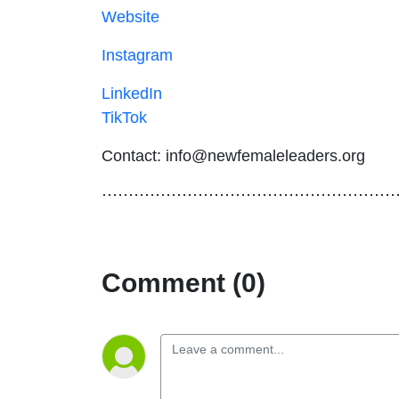
Website
Instagram
LinkedIn
TikTok
Contact: info@newfemaleleaders.org
⋯⋯⋯⋯⋯⋯⋯⋯⋯⋯⋯⋯⋯⋯⋯⋯⋯⋯
Comment (0)