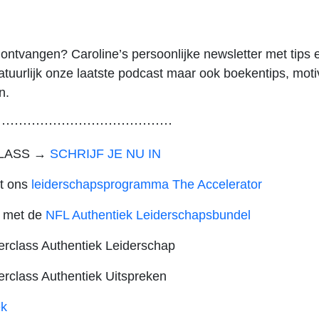
ontvangen? Caroline’s persoonlijke newsletter met tips en
 natuurlijk onze laatste podcast maar ook boekentips, mot
n.
⋯⋯⋯⋯⋯⋯⋯⋯⋯⋯⋯⋯⋯⋯
CLASS →
SCHRIJF JE NU IN
et ons
leiderschapsprogramma The Accelerator
er met de
NFL Authentiek Leiderschapsbundel
terclass Authentiek Leiderschap
erclass Authentiek Uitspreken
k