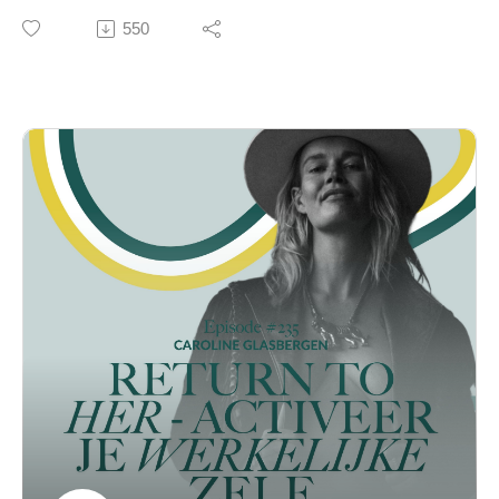
⋯⋯⋯⋯⋯⋯⋯⋯⋯⋯⋯⋯⋯⋯⋯⋯⋯⋯⋯⋯⋯⋯⋯⋯
eigenlijk? Volgens historica Nadia Bouras Phd. staat er
550
⋯⋯⋯⋯⋯⋯⋯⋯
veel op het spel.
▶ NIEUW: RETURN TO HER MASTERCLASS OP 18
In deze urgente en confronterende aflevering gaat
MEI 2025 → SCHRIJF JE NU IN
Caroline in gesprek met Nadia over wat er écht op het
▶ We starten in september 2025 weer met ons
spel staat in deze tijd van normalisering van
leiderschapsprogramma The Accelerator
extremisme, politieke apathie en ondermijning van
▶ Zet je eerste stap als authentieke leider met de NFL
democratische waarden.
Authentiek Leiderschapsbundel
Nadia spaart niemand – niet de politiek, niet de media,
▶ Schrijf je hier in voor onze (gratis) Masterclass
niet het systeem – en benadrukt hoe belangrijk het is
Authentiek Leiderschap
dat wij als burgers wakker blijven, verantwoordelijkheid
▶ Schrijf je hier in voor onze (gratis) Masterclass
nemen en durven kiezen voor radicale solidariteit. Ze
Authentiek Uitspreken
legt haarfijn uit hoe nationale en internationale
▶ Bestel het NEW FEMALE LEADER boek
ontwikkelingen met elkaar verweven zijn, waarom het
⋯⋯⋯⋯⋯⋯⋯⋯⋯⋯⋯⋯⋯⋯⋯⋯⋯⋯⋯⋯⋯⋯⋯⋯
koloniale verleden nog altijd doorwerkt, en wat het
⋯⋯⋯⋯⋯⋯⋯⋯
betekent om mens te blijven in tijden van
onmenselijkheid.
▶ Volg Caroline
Een indringend gesprek dat ons uitnodigt tot moedige
InstagramLinkedIn
actie. Want zonder rechtsstaat en vrijheid voor
⋯⋯⋯⋯⋯⋯⋯⋯⋯⋯⋯⋯⋯⋯⋯⋯⋯⋯⋯⋯⋯⋯⋯⋯
iedereen, zegt Nadia, zijn we uiteindelijk allemaal de