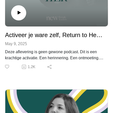
Activeer je ware zelf, Return to Her | Caroline Glasbergen #237
May 9, 2025
Deze aflevering is geen gewone podcast. Dit is een
krachtige activatie. Een herinnering. Een ontmoeting.
In deze begeleide visualisatie neemt Caroline je mee
1.2K
naar een diepe staat van ontspanning waarin je contact
maakt met een versie van jezelf die vrij is. Authentiek.
Onbevangen.De vrouw die je al bent — onder alle
lagen van moeten, verwachtingen en aanpassing.
Return to Her is een uitnodiging om weer thuis te
komen bij jezelf.Om je essentie te voelen.Om te
luisteren naar wat je werkelijk nodig hebt.En om
opnieuw te kiezen voor jouw waarheid, vanuit