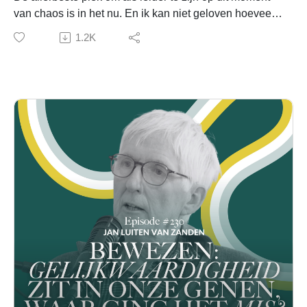
▶ Zet je eerste stap als authentieke leider met de NFL
van chaos is in het nu. En ik kan niet geloven hoeveel
Authentiek Leiderschapsbundel
ik hier uit heb gehaald en hoeveel ik daar misschien
1.2K
▶ Schrijf je hier in voor onze (gratis) Masterclass
ook wel heb laten liggen in het verleden. Het klinkt
Authentiek Leiderschap
misschien een beetje zweverig, maar bear with me.
▶ Schrijf je hier in voor onze (gratis) Masterclass
Want deze boodschap is zo belangrijk voor de leiders
Authentiek Uitspreken
van nu. En ja, jij bent ook een leider. En daar gaat deze
▶ Bestel het NEW FEMALE LEADER boek
podcast over.
⋯⋯⋯⋯⋯⋯⋯⋯⋯⋯⋯⋯⋯⋯⋯⋯⋯⋯⋯⋯⋯⋯⋯⋯
⋯⋯⋯⋯⋯⋯⋯⋯
💜💛💚
▶ Volg Neda Boin
Caroline
Instagram
Founder New Female Leaders
▶ Volg Caroline
P.S. Wil jij elke week onze nieuwe Fe-Mail ontvangen?
InstagramLinkedIn
Caroline’s persoonlijke newsletter met tips en inzichten
⋯⋯⋯⋯⋯⋯⋯⋯⋯⋯⋯⋯⋯⋯⋯⋯⋯⋯⋯⋯⋯⋯⋯⋯
over diversiteit, authenticiteit en authentiek leiderschap,
⋯⋯⋯⋯⋯⋯⋯⋯
natuurlijk onze laatste podcast maar ook boekentips,
▶ JOIN OUR MOVEMENT
motiverende quotes, must-read artikelen en updates
Website
over onze events. Schrijf je hier in.
Instagram
⋯⋯⋯⋯⋯⋯⋯⋯⋯⋯⋯⋯⋯⋯⋯⋯⋯⋯⋯⋯⋯⋯⋯⋯
LinkedInTikTok