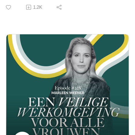
leiderschapsprogramma The Accelerator
achteruit aan het zetten? In] deze podcast laat ik je
1.2K
⋯⋯⋯⋯⋯⋯⋯⋯⋯⋯⋯⋯⋯⋯⋯⋯⋯⋯⋯⋯⋯⋯⋯⋯
zien dat het systeem waar we mee te maken hebben,
⋯⋯⋯⋯⋯⋯⋯⋯
het patriarchaat, aan zijn einde is gekomen. Het stopt
▶ Volg Jan Luiten van Zanden WebsiteLinkedin
hier, het stopt bij ons. Het stopt bij deze generatie en ik
Bestel hier het boek Dochters van Lucy
ga vijf bewijzen van die afbrokkeling bespreken in deze
▶ Volg Caroline
podcast.💜💛💚
InstagramLinkedIn
Caroline
⋯⋯⋯⋯⋯⋯⋯⋯⋯⋯⋯⋯⋯⋯⋯⋯⋯⋯⋯⋯⋯⋯⋯⋯
Founder New Female Leaders
⋯⋯⋯⋯⋯⋯⋯⋯
P.S. Wil jij elke week onze nieuwe Fe-Mail ontvangen?
▶ JOIN OUR MOVEMENT
Caroline’s persoonlijke newsletter met tips en inzichten
Website
over diversiteit, authenticiteit en authentiek leiderschap,
Instagram
natuurlijk onze laatste podcast maar ook boekentips,
LinkedInTikTok
motiverende quotes, must-read artikelen en updates
Contact: info@newfemaleleaders.org
over onze events. Schrijf je hier in.
⋯⋯⋯⋯⋯⋯⋯⋯⋯⋯⋯⋯⋯⋯⋯⋯⋯⋯⋯⋯⋯⋯⋯⋯
⋯⋯⋯⋯⋯⋯⋯⋯⋯⋯⋯⋯⋯⋯⋯⋯⋯⋯⋯⋯⋯⋯⋯⋯
⋯⋯⋯⋯⋯⋯⋯⋯
⋯⋯⋯
▶ Zet je eerste stap als authentieke leider met de NFL
Authentiek Leiderschapsbundel
▶ Schrijf je hier in voor onze (gratis) Masterclass